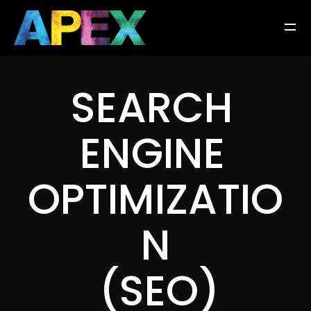
S
E
A
R
C
H
E
N
G
I
N
E
O
P
T
I
M
I
Z
A
T
I
O
N
(
S
E
O
)