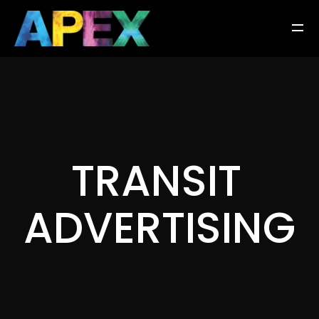
T
R
A
N
S
I
T
A
D
V
E
R
T
I
S
I
N
G